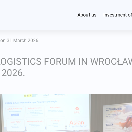
About us
Investment of
EURO-PARK Kobierzyce
Property dat
 on 31 March 2026.
Industrial Development A
LOGISTICS FORUM IN WROCŁA
Our investors
2026.
Our partners
For the media