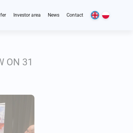
fer
Investor area
News
Contact
abase
Downloadable documents
gency S.A.
Forms of support for investors
W ON 31