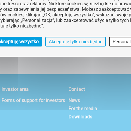
ne treści oraz reklamy. Niektóre cookies są niezbędne do praw
on, access to transport connections and its talent pool.The dire
ny oraz zapewnienia jej bezpieczeństwa. Możesz zaakceptować
ków cookies, klikając „OK, akceptuję wszystko”, wskazać swoje p
the pleasure of appearing as a speaker on the panel “Asia–Pol
wybierając „Personalizacja”, lub zaakceptować użycie tylko tych
echnologies”.Thank you for the inspiring conversations!
tuję tylko niezbędne”.
akceptuję wszystko
Akceptuję tylko niezbędne
Personal
Investor area
Contact
Forms of support for investors
News
For the media
Downloads